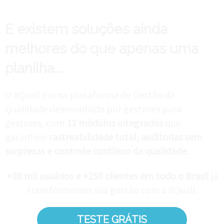
E existem soluções ainda
melhores do que apenas uma
planilha...
O 8Quali é uma plataforma de Gestão da
Qualidade desenvolvida por gestores para
gestores, com
12 módulos integrados
que
garantem
rastreabilidade total, auditorias sem
surpresas e controle contínuo da qualidade
.
+30 mil usuários e +250 clientes em todo o Brasil
já
transformaram sua gestão com a 8Quali.
TESTE GRÁTIS