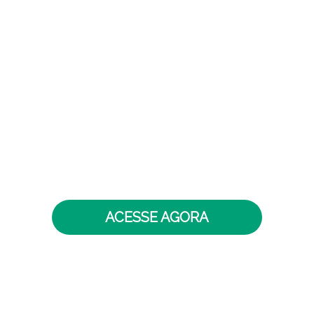
• Itens da norma sem evidência associada
• Responsáveis e prazos indefinidos
• Auditorias com apontamentos repetidos
• Dificuldade para priorizar correções
• Falta de histórico e status por cláusula
• Planilhas diferentes e desatualizadas
ACESSE AGORA